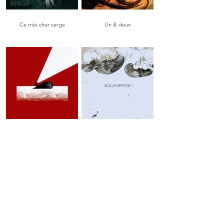
Ce très cher serge
Un & deux
Tahiti Coco
Aquaserge I
Contacts