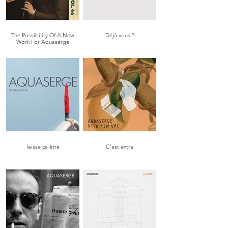
The Possibility Of A New
Déjà vous ?
Work For Aquaserge
laisse ça être
C'est extra