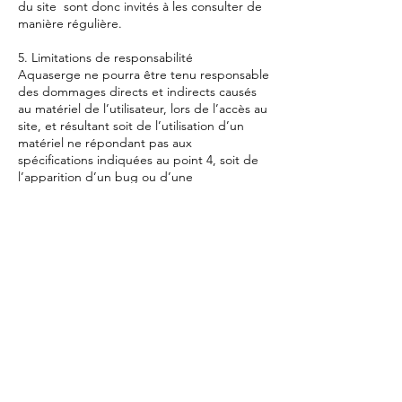
du site sont donc invités à les consulter de
manière régulière.
5. Limitations de responsabilité
Aquaserge ne pourra être tenu responsable
des dommages directs et indirects causés
au matériel de l’utilisateur, lors de l’accès au
site, et résultant soit de l’utilisation d’un
matériel ne répondant pas aux
spécifications indiquées au point 4, soit de
l’apparition d’un bug ou d’une
incompatibilité.
6. Gestion des données personnelles
Aquaserge s’engage à ce que la collecte et
le traitement de vos données, effectués à
partir du site soient conformes au
règlement général sur la protection des
données (RGPD) et à la loi Informatique et
Libertés.
Pour plus d’informations sur la gestion de
vos données personnelles, vous pouvez
consulter notre politique de confidentialité.