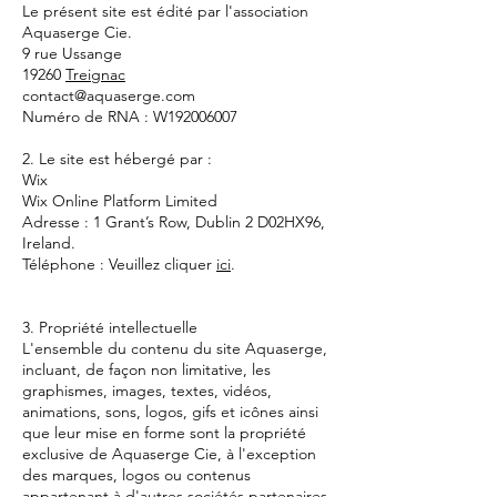
Le présent site est édité par l'association
Aquaserge Cie.
9 rue Ussange
19260
Treignac
contact@aquaserge.com
Numéro de RNA : W192006007
2. Le site est hébergé par :
Wix
Wix Online Platform Limited
Adresse : 1 Grant’s Row, Dublin 2 D02HX96,
Ireland.
Téléphone : Veuillez cliquer
ici
.
3. Propriété intellectuelle
L'ensemble du contenu du site Aquaserge,
incluant, de façon non limitative, les
graphismes, images, textes, vidéos,
animations, sons, logos, gifs et icônes ainsi
que leur mise en forme sont la propriété
exclusive de Aquaserge Cie, à l'exception
des marques, logos ou contenus
appartenant à d'autres sociétés partenaires